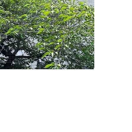
首页
关于旭化学工程
企业信息
・
代表致辞
・
公司概要
・
旭化学工程的创立历程
・
营业网点一览
旭化学工程
・
的优势
经营商品信息
可持续发展
・
经营厂商
・
环境举措
・
社会举措
・
治理与合规
咨询
旭化学工程
关于
集团
营业网点详情
株式会社
旭化学工程