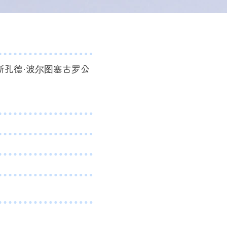
斯孔德·波尔图塞古罗公