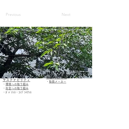
Previous
Next
ホーム
​旭ケミカルスとは
​企業情報
・
代表挨拶
・
会社概要
・
旭ケミカルスのはじまり
・
営業拠点一覧
・​
旭ケミカルスの強み
​取扱商品情報
サステナビリティ
・
取扱メーカー
・
環境への取り組み
​・
社会への取り組み
​・
ｶﾞﾊﾞﾅﾝｽ・ｺﾝﾌﾟﾗｲｱﾝｽ
お問い合わせ
旭ケミカルスグループについて
営業拠点詳細