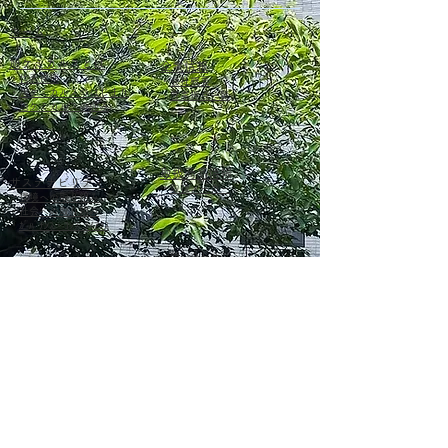
ホーム
​旭ケミカルスとは
​企業情報
・
代表挨拶
・
会社概要
・
旭ケミカルスのはじまり
・
営業拠点一覧
・​
旭ケミカルスの強み
​取扱商品情報
サステナビリティ
・
取扱メーカー
・
環境への取り組み
​・
社会への取り組み
​・
ｶﾞﾊﾞﾅﾝｽ・ｺﾝﾌﾟﾗｲｱﾝｽ
お問い合わせ
旭ケミカルスグループについて
営業拠点詳細