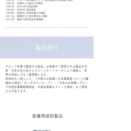
2002年
グループ海外拠点として上海市盧湾区茂名南路に設立
2004年
大連市に大連分公司開設
2005年
ISO14001認証取得
2006年
ISO9001認証取得
2008年
深圳市に深圳営業所を開設
2011年
事務所を上海市普陀区に移転
2013年
開設10周年記念式典開催
製品紹介
グループ企業で製造する製品、お客様がご要望される製品を中
国・日本の仕入先からグループネットワークにより調達し、世
界の何処にでもご提供致します。
具体的な一例として、「中国のお客様へ日本製精密ベローズ(機
械加工部品)・タングステンロープ」、「日本のお客様へグルー
プ中国企業製樹脂部品・中国企業製セラミック部品」のご提供
などがあります。
医療用成形製品