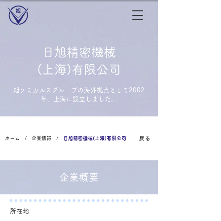
日旭
精密機械
(上海)
有限公司
旭ケミカルスグループの海外拠点として2002
年、上海に設立しました。
戻る
ホーム
/
企業情報
/
日旭精密機械(上海)有限公司
企業概要
​所在地