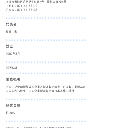
上海市普陀区丹巴路9 8 弄7号 龍裕大厦706号
ＴＥＬ：021-64155112
ＦＡＸ：021-64155133
​代表者
​櫻井 勲
​設立
2002年3月
20万US$
業務概要
グループ中国樹脂成形企業の製造製品販売、日本製工業製品の
中国国内へ販売。中国企業製造製品の日本市場へ提供
​従業員数
約20名