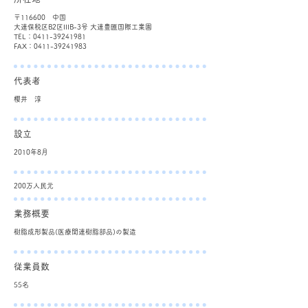
〒116600 中国
大連保税区B2区IIIB-3号 大連豊匯国際工業園
TEL：0411-39241981
FAX：0411-39241983
​代表者
​櫻井 淳
​設立
​2010年8月
200万人民元
業務概要
樹脂成形製品(医療関連樹脂部品)の製造
​従業員数
55名