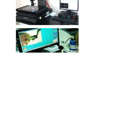
アクセス
大連日旭精密機械有限公司
住所 ：
〒116600 大連保税区B2区IIIB-3号 大連豊匯国際工業園
連絡先：
ＴＥＬ：0411-3924-1981 ＦＡＸ：0411-3924-1983
＜アクセス＞