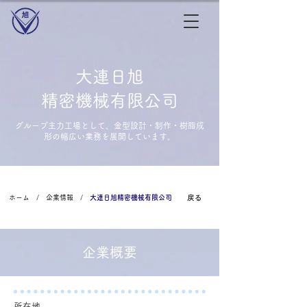
大連日旭
精密機械有限公司
グループ主力工場として、金型設計・制作・樹脂成
形の幅広い業務を展開しています。
戻る
ホーム
/
企業情報
/
大連日旭精密機械有限公司
企業概要
​所在地