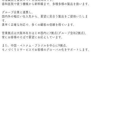
歯科医院で使う機械から新幹線まで、多種多様の製品を扱います。
グループ企業と連携し、
国内外の幅広い仕入先から、
要望に見合う製品をご提供いたしま
す。
素早く正確な対応で、
多くの顧客の信頼を得ています。
営業拠点は大阪本社をはじめ国内に7拠点(グループ会社2拠点)。
常にお客様のそばで要望にお応えしています。
また、中国・ベトナム・ブラジルを中心に9拠点。
​モノづくりとサービスでお客様のグローバル化をサポートします。